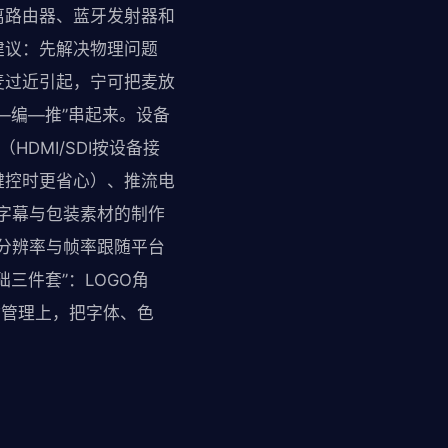
离路由器、蓝牙发射器和
建议：先解决物理问题
麦过近引起，宁可把麦放
—编—推”串起来。设备
DMI/SDI按设备接
键控时更省心）、推流电
及字幕与包装素材的制作
：分辨率与帧率跟随平台
三件套”：LOGO角
材管理上，把字体、色