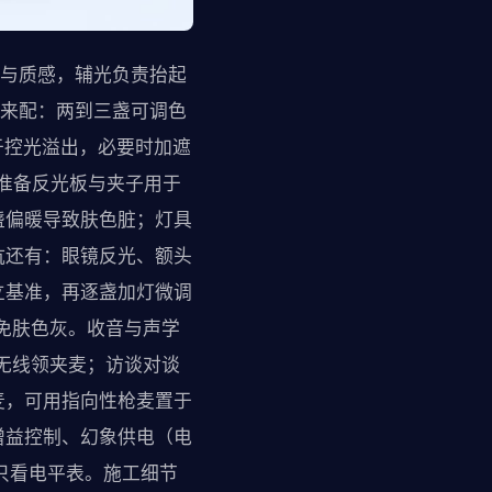
度与质感，辅光负责抬起
牌来配：两到三盏可调色
于控光溢出，必要时加遮
外准备反光板与夹子用于
盏偏暖导致肤色脏；灯具
坑还有：眼镜反光、额头
立基准，再逐盏加灯微调
免肤色灰。收音与声学
无线领夹麦；访谈对谈
麦，可用指向性枪麦置于
增益控制、幻象供电（电
只看电平表。施工细节