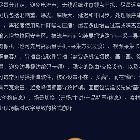
尽量分开走，避免电流声；无线系统注意频点干扰，尽量远
见坑包括混响重、爆麦、底噪大、延迟和不同步。处理顺序
），再轻度使用软件降噪与压缩；爆麦多由增益过高或嘴离
输入增益拉回安全区。推流与画面包装要把链路“画—采—导
像机（也可先用高质量手机+采集方案过渡）、视频采集卡（H
率兼容）、导播台或软件导播（需要多机位切换、画中画、
余量，避免边导播边编码卡顿）、稳定的路由/交换设备，以
可选常见导播推流软件，核心设置不在“开多高”，而在“稳”
有带宽余量，避免峰值拥塞导致掉帧。画面包装建议先做“基础
/价格信息）、场景切换（开场/主讲/产品特写/休息）。素
少现场临时改字导致的格式崩坏。