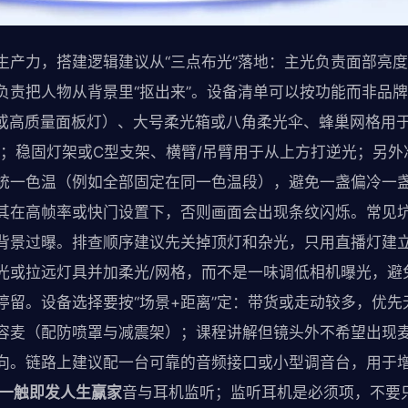
生产力，搭建逻辑建议从“三点布光”落地：主光负责面部亮
负责把人物从背景里“抠出来”。设备清单可以按功能而非品
OB或高质量面板灯）、大号柔光箱或八角柔光伞、蜂巢网格用
光；稳固灯架或C型支架、横臂/吊臂用于从上方打逆光；另
统一色温（例如全部固定在同一色温段），避免一盏偏冷一
其在高帧率或快门设置下，否则画面会出现条纹闪烁。常见
背景过曝。排查顺序建议先关掉顶灯和杂光，只用直播灯建
光或拉远灯具并加柔光/网格，而不是一味调低相机曝光，避
停留。设备选择要按“场景+距离”定：带货或走动较多，优先
容麦（配防喷罩与减震架）；课程讲解但镜头外不希望出现
向。链路上建议配一台可靠的音频接口或小型调音台，用于
8一触即发人生赢家
音与耳机监听；监听耳机是必须项，不要