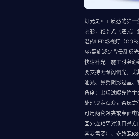
灯光是画面质感的第一
阴影，轮廓光（逆光）
温的LED影视灯（C
扉/黑旗减少背景乱反
快速补光。施工时务必
要支持无频闪调光，尤
油光、鼻翼阴影过重、
角度；出现过曝先降主
处理决定观众是否愿意
可用两套领夹或桌面电
画外近距离对准口鼻方
容麦需要）、多路混
k