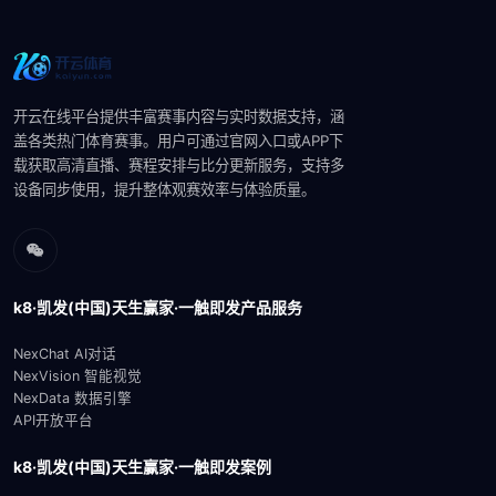
开云在线平台提供丰富赛事内容与实时数据支持，涵
盖各类热门体育赛事。用户可通过官网入口或APP下
载获取高清直播、赛程安排与比分更新服务，支持多
设备同步使用，提升整体观赛效率与体验质量。
k8·凯发(中国)天生赢家·一触即发产品服务
NexChat AI对话
NexVision 智能视觉
NexData 数据引擎
API开放平台
k8·凯发(中国)天生赢家·一触即发案例