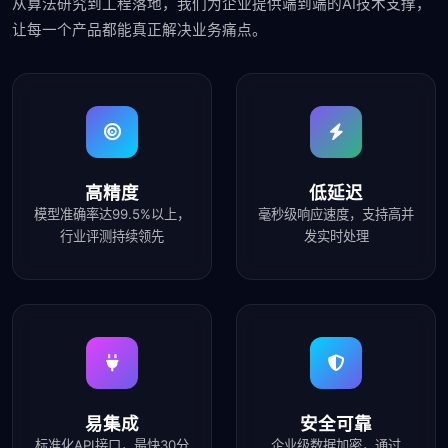
从算法研究到工程落地，我们为企业提供端到端的AI技术支撑，
让每一个产品都能真正解决业务痛点。
高精度
低延迟
模型准确率达99.5%以上，
毫秒级响应速度，支持高并
行业评测持续领先
发实时处理
易集成
安全可靠
标准化API接口，最快30分
企业级数据加密，通过