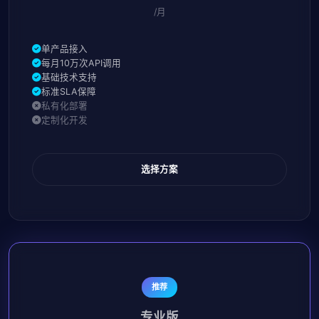
/月
单产品接入
每月10万次API调用
基础技术支持
标准SLA保障
私有化部署
定制化开发
选择方案
推荐
专业版