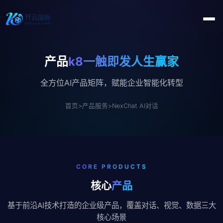
产品
k8一触即发人生赢家
全方位AI产品矩阵，赋能企业智能化转型
首页
>
产品服务
>
NexChat AI对话
CORE PRODUCTS
核心
产品
基于前沿AI技术打造的企业级产品，覆盖对话、视觉、数据三大
核心场景